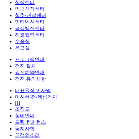
심장센터
인공신장센터
척추·관절센터
인터벤션센터
평생백신센터
진료협력센터
수술실
응급실
프로그램안내
검진 절차
검진예약안내
검진 유의사항
대표원장 인사말
미션/비전/핵심가치
HI
조직도
장비안내
드림 컨퍼런스
공지사항
고객의소리