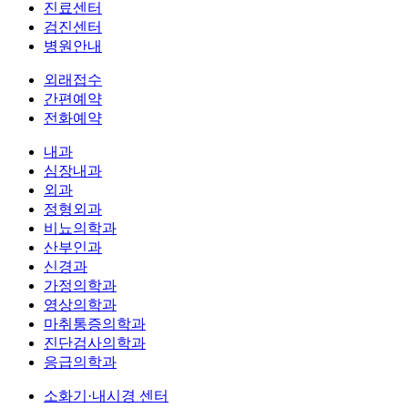
진료센터
검진센터
병원안내
외래접수
간편예약
전화예약
내과
심장내과
외과
정형외과
비뇨의학과
산부인과
신경과
가정의학과
영상의학과
마취통증의학과
진단검사의학과
응급의학과
소화기·내시경 센터