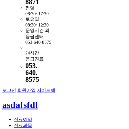
8871
평일
08:30~17:30
토요일
08:30~12:30
운영시간 외
응급센터
053-640-8575
24시간
응급진료
053.
640.
8575
로그인
회원가입
사이트맵
asdafsfdf
진료예약
진료과목