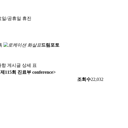
요일/공휴일 휴진
톡
드림포토
항 게시글 상세 표
15회 진료부 conference>
조회수
22,032