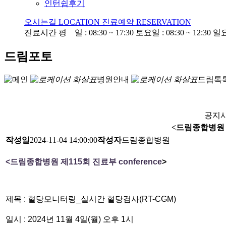
인턴쉽후기
오시는길
LOCATION
진료예약
RESERVATION
진료시간
평 일 : 08:30 ~ 17:30
토요일 : 08:30 ~ 12:30
일
드림포토
병원안내
드림톡
공지사
<드림종합병원 제1
작성일
2024-11-04 14:00:00
작성자
드림종합병원
<
드림종합병원 제
115
회 진료부
conference
>
제목
:
혈당모니터링
_
실시간 혈당검사
(RT-CGM)
일시
: 2024
년
11
월
4
일
(
월
)
오후
1
시