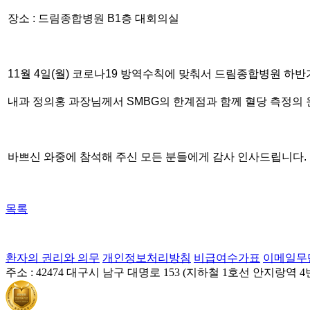
장소
:
드림종합병원
B1
층 대회의실
11
월
4
일
(
월
)
코로나
19
방역수칙에 맞춰서 드림종합병원 하반
내과 정의홍 과장님께서
SMBG
의 한계점과 함께 혈당 측정의
바쁘신 와중에 참석해 주신 모든 분들에게 감사 인사드립니다
.
목록
환자의 권리와 의무
개인정보처리방침
비급여수가표
이메일무
주소 : 42474 대구시 남구 대명로 153 (지하철 1호선 안지랑역 